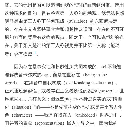
丧。它的无用是否可以追溯到我的“选择”而感到沮丧。使用
这种话术的目的，旨在检查第一人称的能动观，我无法构想
我只是由第三人称下任何现成（available）的东西所决定
的。存在主义者坚持事实性和超越性认识同一存在的不可还
原的方面的背后有这样的观点，即对于一个可以说“我”的存
在，关于某人是谁的第三人称视角并不比第一人称（能动
11
者）更有权威
。
因为存在是事实性和超越性所共同构成的，self不能被
理解成笛卡尔式的ego，而是在世存在（being-in-the-
world），在舞台中自我构成（a self-making in situation）。
正式通过超越性，或者存在主义者所说的
我的“project”
，世
界被揭示，具有意义；但这些projects本身是真实的或“情境
化（situation）”的——不是先前构成的“人”或是某个智力角
色（character）——我是直接嵌入（embedded）世界之中，
而并我的表象（representation）嵌入世界之中。因为我的