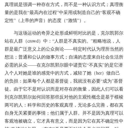
真理就是强调一种存在方式，而不是一种认识方式；真理衡
量的是我在“最高内在过程”中采用或制造自己的“客观不确
定性”（上帝的声音）的态度（“激情”）。
与这场运动的奇异之处形成鲜明对比的是，克尔凯郭尔
站在人群（crowd）中：“人群是不真实的。”粗略地说，人
群是最广泛意义上的公众舆论——特定时代认为理所当然的
想法；普通和公认的做事方式；自满的态度来自社会生活所
必需的从众——在克尔凯郭尔眼中谴责它“不真实”的是它潜
入个人对她是谁的感觉中的方式，减轻了她（her）做自己
的负担：如果每个人都是基督徒，我就没有必要“成为”基督
徒。由于它不是对认识而是对存在的衡量，因此人们可以看
到克尔凯郭尔如何回答那些反对他的主观性概念是基于模棱
两可的人：科学和历史的客观真理，无论多么完善，都在其
自身无关紧要的事情；他们属于人群。并不是因为真理可以
客观地被确立，它才具有意义，而是因为它在其不确定性中