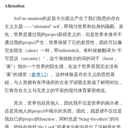
Alienation
Self-in-situation的反笛卡尔观点产生了我们熟悉的存在
主义主题——“alienated” self，即我与世界和自身的隔阂。首
先，世界是通过我的project获得意义的，但是世界本身并不
通过我的project产生；世界保留了它的差异性，因此可以像
完全陌生（alien）一样，即unheimlich。有时候被翻译为“不
可思议（uncanny）”，这个海德格尔的词的词干（hemi，
“家”）指向一个世界的陌生感，在这个世界里我完全没有
“家”的感觉（
参考3.2
）。这种体验是存在主义的思想基
础，与人类拥有有序场所的古老
宇宙
观念形成了鲜明对比，
它将存在主义与无意义的宇宙的现代体育紧密相连。
其次，世界包括其他人，因此我不仅是世界的揭示者，
还是其他人的project中揭示的东西。因此，
我是谁
不仅仅是
我自己的project的function，同时也是“being-for-others”的问
题。萨特在他对“the Look”的著名分析中提出了这种异化形