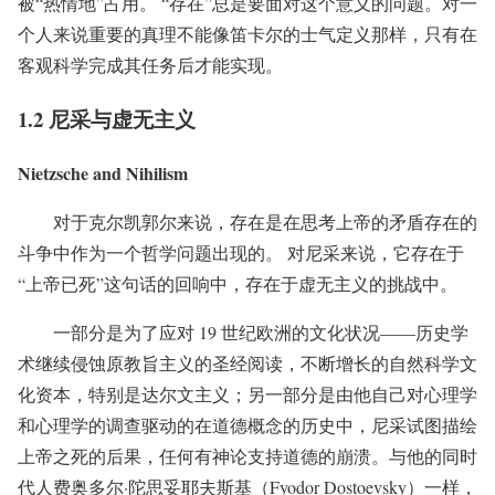
被“热情地”占用。 “存在”总是要面对这个意义的问题。对一
个人来说重要的真理不能像笛卡尔的士气定义那样，只有在
客观科学完成其任务后才能实现。
1.2 尼采与虚无主义
Nietzsche and Nihilism
对于克尔凯郭尔来说，存在是在思考上帝的矛盾存在的
斗争中作为一个哲学问题出现的。 对尼采来说，它存在于
“上帝已死”这句话的回响中，存在于虚无主义的挑战中。
一部分是为了应对 19 世纪欧洲的文化状况——历史学
术继续侵蚀原教旨主义的圣经阅读，不断增长的自然科学文
化资本，特别是达尔文主义；另一部分是由他自己对心理学
和心理学的调查驱动的在道德概念的历史中，尼采试图描绘
上帝之死的后果，任何有神论支持道德的崩溃。与他的同时
代人费奥多尔·陀思妥耶夫斯基（Fyodor Dostoevsky）一样，