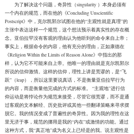
为了解决这个问题，奇异性（singularity ）本身必须有
一个内在的规范，而在他的《Concluding Unscientific
Postscript》中，克尔凯郭尔试图在他的“主观性就是真理”的
主张中表达这样一个规范，这个想法预示着真实性的存在概
念。亚伯拉罕没有客观的理由认为他听到的命令来自上帝；
事实上，根据命令的内容，他有充分的理由，正如康德在
《Religion Within the Limits of Reason Alone》中指出的那
样，认为它不可能来自上帝。他唯一的理由就是克尔凯郭尔
所说的信仰激情。这样的信仰，理性上讲是荒谬的，是“飞
跃”（leap），所以这里要说真话，不是衡量亚伯拉罕行为
的内容，而是衡量他完成的方式的标准。 “主观地”进行信
仰运动是将悖论作为规范来接受，尽管它很荒谬，而不是通
过客观的文本解经、历史批评或其他一些翻译策略来寻求摆
脱它。我的情况变成了普遍性的奇异性。因为我的理性在这
里无济于事，规范的挪用是我的“内在”或激情的功能。通过
这种方式，我“真正地”成为名义上已经是的我。说主观性是