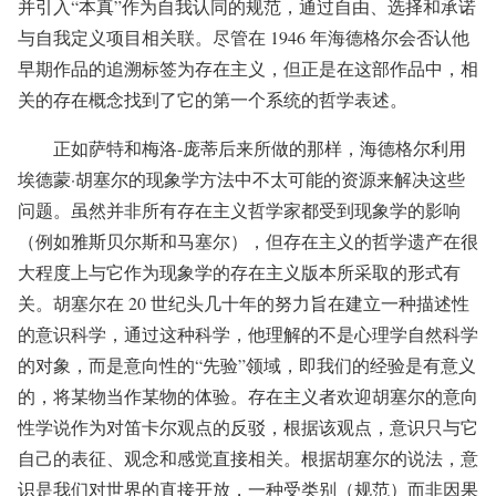
并引入“本真”作为自我认同的规范，通过自由、选择和承诺
与自我定义项目相关联。尽管在 1946 年海德格尔会否认他
早期作品的追溯标签为存在主义，但正是在这部作品中，相
关的存在概念找到了它的第一个系统的哲学表述。
正如萨特和梅洛-庞蒂后来所做的那样，海德格尔利用
埃德蒙·胡塞尔的现象学方法中不太可能的资源来解决这些
问题。虽然并非所有存在主义哲学家都受到现象学的影响
（例如雅斯贝尔斯和马塞尔），但存在主义的哲学遗产在很
大程度上与它作为现象学的存在主义版本所采取的形式有
关。胡塞尔在 20 世纪头几十年的努力旨在建立一种描述性
的意识科学，通过这种科学，他理解的不是心理学自然科学
的对象，而是意向性的“先验”领域，即我们的经验是有意义
的，将某物当作某物的体验。存在主义者欢迎胡塞尔的意向
性学说作为对笛卡尔观点的反驳，根据该观点，意识只与它
自己的表征、观念和感觉直接相关。根据胡塞尔的说法，意
识是我们对世界的直接开放，一种受类别（规范）而非因果