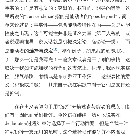
事实的；而是有意义的：突出的、权宜的、阻碍的等等。这
里所说的“transcendence”指的是能动者的“goes beyond”，简
单来说就是：事实性——包含能动者特性在内——总是可能
性使之出现，这个可能性并非是匿名力量（第三人称的，或
者说逻辑推导；说人话就是机械决定论、宿命论一类），而
10
选择
决定
是能动者的
与
。举个例子，如果我的笔墨用完
了，那么一定是我写完了一篇文章或者是干了别的事情，这
取决于我如何施加我的行为到这支笔上。同理，我的现实属
性：脾气暴躁、懒惰或是布尔乔亚工作狂——这些属性的意
义（积极或消极），其来自于我在实践中对于它们是支持还
是抑制。
存在主义者倾向于用“选择”来描述参与能动的观点，他
们有时因此而受到批评。争论仍在继续，我可以说实在
deliberation过程结束时选择了一个行动翻案，但是当我一时
冲动扔掉一支无用的笔时，这个选择动作似乎并不内含沮