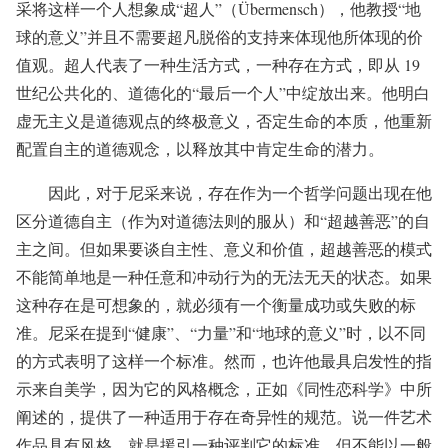
采将这样一个人想象成“超人”（Übermensch），他教授“地
球的意义”并且不需要超凡脱俗的支持来体现他所体现的价
值观。超人代表了一种生活方式，一种存在方式，即从 19
世纪公共化的、道德化的“最后一个人”中绽放出来。他明白
虚无主义是道德观点的终极意义，否定生命的本质，他重新
配置自主的道德观念，以释放其中肯定生命的潜力。
因此，对于尼采来说，存在作为一个哲学问题出现在他
区分道德自主（作为对道德法则的服从）和“超越善恶”的自
主之间。但如果要谈自主性、意义和价值，超越善恶的模式
不能简单地是一种任意和冲动行为的无法无天的状态。如果
这种存在是可想象的，就必须有一个衡量成功或失败的标
准。尼采在提到“健康”、“力量”和“地球的意义”时，以不同
的方式表明了这样一个标准。然而，也许他最具启发性的指
示来自美学，因为它的风格概念，正如《同性恋科学》中所
阐述的，提供了一种适用于存在奇异性的规范。说一件艺术
作品具有风格，就是援引一种评判它的标准，但不能以一般