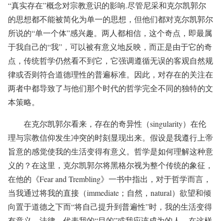
“真实存在”概念对宗教意识的影响.尽管尼采和克尔凯郭尔
的思想都不能被简化为单一的思想，但他们都对克尔凯郭尔
所说的“单一个体”感兴趣。两人都相信，这个奇点，即最属
于我自己的“我”，可以被有意义地反映，而正是由于它的奇
点，传统哲学仍然看不到它，它强调遵循无误的客观自然规
律或否则符合道德理性的普遍标准。因此，对存在的关注在
两者中都导致了与他们那个时代的哲学完全不同的独特的文
本策略。
在克尔凯郭尔看来，存在的奇异性（singularity）在伦
理与宗教信仰发生冲突的时刻显现出来。假设是我遵行上帝
旨意的感觉使我的生活变得有意义。哲学是如何理解这种意
义的？在这里，克尔凯郭尔将黑格尔视为整个传统的象征，
在他的《Fear and Trembling》一书中指出，对于哲学而言，
当我通过将我的直接（immediate；自然，natural）欲望和倾
向置于道德之下而“将自己提升到普遍性”时，我的生活变得
有意义。法律，代表我的“目的”或我应该成为的人。在这样