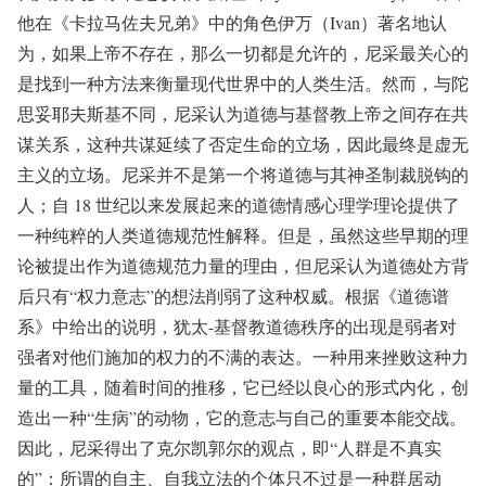
他在《卡拉马佐夫兄弟》中的角色伊万（Ivan）著名地认
为，如果上帝不存在，那么一切都是允许的，尼采最关心的
是找到一种方法来衡量现代世界中的人类生活。然而，与陀
思妥耶夫斯基不同，尼采认为道德与基督教上帝之间存在共
谋关系，这种共谋延续了否定生命的立场，因此最终是虚无
主义的立场。尼采并不是第一个将道德与其神圣制裁脱钩的
人；自 18 世纪以来发展起来的道德情感心理学理论提供了
一种纯粹的人类道德规范性解释。但是，虽然这些早期的理
论被提出作为道德规范力量的理由，但尼采认为道德处方背
后只有“权力意志”的想法削弱了这种权威。根据《道德谱
系》中给出的说明，犹太-基督教道德秩序的出现是弱者对
强者对他们施加的权力的不满的表达。一种用来挫败这种力
量的工具，随着时间的推移，它已经以良心的形式内化，创
造出一种“生病”的动物，它的意志与自己的重要本能交战。
因此，尼采得出了克尔凯郭尔的观点，即“人群是不真实
的”：所谓的自主、自我立法的个体只不过是一种群居动