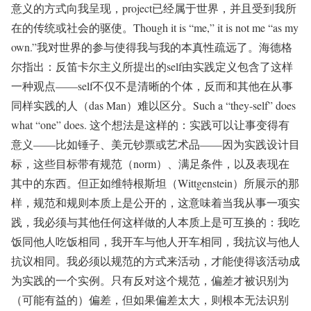
意义的方式向我呈现，project已经属于世界，并且受到我所
在的传统或社会的驱使。Though it is “me,” it is not me “as my
own.”我对世界的参与使得我与我的本真性疏远了。海德格
尔指出：反笛卡尔主义所提出的self由实践定义包含了这样
一种观点——self不仅不是清晰的个体，反而和其他在从事
同样实践的人（das Man）难以区分。Such a “they-self” does
what “one” does. 这个想法是这样的：实践可以让事变得有
意义——比如锤子、美元钞票或艺术品——因为实践设计目
标，这些目标带有规范（norm）、满足条件，以及表现在
其中的东西。但正如维特根斯坦（Wittgenstein）所展示的那
样，规范和规则本质上是公开的，这意味着当我从事一项实
践，我必须与其他任何这样做的人本质上是可互换的：我吃
饭同他人吃饭相同，我开车与他人开车相同，我抗议与他人
抗议相同。我必须以规范的方式来活动，才能使得该活动成
为实践的一个实例。只有反对这个规范，偏差才被识别为
（可能有益的）偏差，但如果偏差太大，则根本无法识别