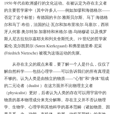
1950 年代在欧洲盛行的文化运动。在被认定为存在主义者
的主要哲学家中（其中许多人——例如加缪和海德格尔——
否定了这个标签）有德国的卡尔·雅斯贝尔斯、马丁·海德格
尔和马丁·布伯，法国的让·瓦尔和加布里埃尔·马塞尔，西班
牙人何塞·奥尔特加·加塞特和米格尔·德·乌纳穆诺 以及俄罗
斯人尼古拉别尔嘉耶夫和列夫舍斯托夫。19 世纪的哲学家
索伦·克尔凯郭尔 (Søren Kierkegaard) 和弗里德里希·尼采
(Friedrich Nietzsche) 被视为这场运动的先驱。
从存在主义的观点来看，要了解一个人是什么，仅仅了
解自然科学——包括心理学——可以告诉我们的所有真理是
不够的。认为人类是由独立的物质——“心智”和“身体”组成
的二元论者（dualist ）在这方面并不比物理主义者
（physicalist）更好，后者认为人类的存在可以用宇宙中的
物质的基本物理成分来充分解释。存在主义并不否认物理
学、生物学、心理学和其他科学的基本范畴（诸如物质、因
果关系、力、功能、有机体、发展、动机等范畴）的有效