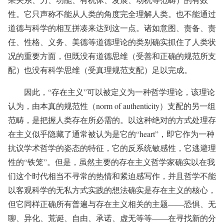
性。它只声称不能从人类的角度完全理解人类。也不能通过
道德与科学的相互拼凑来达到这一点。诸如意图、责备、责
任、性格、义务、美德等道德理论的类别确实抓住了人类状
况的重要方面，但既没有道德思维（受善和正确的规范所支
配）也没有科学思维（受真理规范支配）足以完成。
因此，“存在主义”可以被定义为一种哲学理论，该理论
认为，由本真的规范性（norm of authenticity）支配的另一组
范畴，是把握人类存在所必需的。以这种绝对的方式处理存
在主义似乎隐藏了通常被认为是它的“heart”，即它作为一种
抗议学术哲学的姿态的特征，它的反系统敏感性，它逃避理
性的“铁笼”。但是，虽然主要的存在主义哲学家确实以在我
们这个时代相当不寻常的热情和紧迫感写作，并且哲学不能
以客观科学的无私方式实践的想法确实是存在主义的核心，
但它同样正确所有普遍与存在主义相关的主题——恐惧、无
聊、异化、荒诞、自由、承诺、虚无等等——在寻找新的分