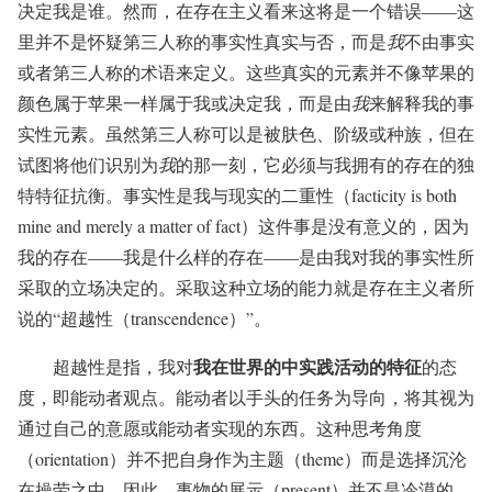
决定我是谁。然而，在存在主义看来这将是一个错误——这
里并不是怀疑第三人称的事实性真实与否，而是
我
不由事实
或者第三人称的术语来定义。这些真实的元素并不像苹果的
颜色属于苹果一样属于我或决定我，而是由
我
来解释我的事
实性元素。虽然第三人称可以是被肤色、阶级或种族，但在
试图将他们识别为
我
的那一刻，它必须与我拥有的存在的独
特特征抗衡。事实性是我与现实的二重性（facticity is both
mine and merely a matter of fact）这件事是没有意义的，因为
我的存在——我是什么样的存在——是由我对我的事实性所
采取的立场决定的。采取这种立场的能力就是存在主义者所
说的“超越性（transcendence）”。
我在世界的中实践活动的特征
超越性是指，我对
的态
度，即能动者观点。能动者以手头的任务为导向，将其视为
通过自己的意愿或能动者实现的东西。这种思考角度
（orientation）并不把自身作为主题（theme）而是选择沉沦
在操劳之中。因此，事物的展示（present）并不是冷漠的、