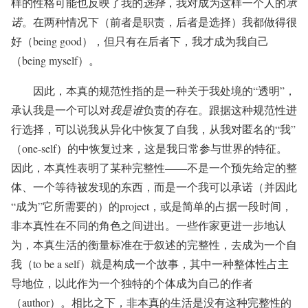
样的性格可能也反映了我的
选择
，我对成为这样一个人的
承
诺
。在两种情况下（前者是职责，后者是选择）我都做得很
好（being good），但只有在后者下，我才成为我自己
（being myself）。
因此，本真的规范性指的是一种关于我处境的“透明”，
承认我是一个可以对
我是谁
负责的存在。跟据这种规范性进
行选择，可以说我从异化中恢复了自我，从我对匿名的“我”
（one-self）的中恢复过来，这是我日常参与世界的特征。
因此，本真性表明了某种完整性——不是一个预先给定的整
体、一个等待被发现的东西，而是一个我可以承诺（并因此
“成为”它所需要的）的project，或是简单的占据一段时间，
非本真性在不同的角色之间进出。一些作家更进一步地认
为，本真生活的衡量标准在于叙述的完整性，去成为一个自
我（to be a self）就是构成一个故事，其中一种整体性占主
导地位，以此作为一个独特的个体成为自己的作者
（author）。相比之下，非本真的生活是没有这种完整性的