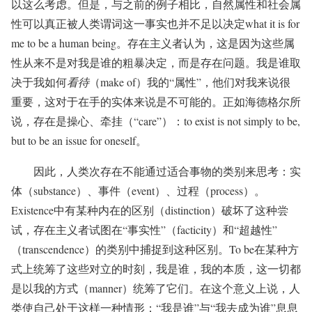
以这么考虑。但是，与之前的例子相比，自然属性和社会属
性可以真正被人类谓词这一事实也并不足以决定what it is for
me to be a human being。存在主义者认为，这是因为这些属
性从来不是对我是谁的粗暴决定，而是存在问题。我是谁取
决于我如何
看待
（make of）我的“属性”，他们对我来说很
重要，这对于在手的实体来说是不可能的。正如海德格尔所
说，存在是操心、牵挂（“care”）：to exist is not simply to be,
but to be an issue for oneself。
因此，人类次存在不能通过适合事物的类别来思考：实
体（substance）、事件（event）、过程（process）。
Existence中有某种内在的区别（distinction）破坏了这种尝
试，存在主义者试图在“事实性”（facticity）和“超越性”
（transcendence）的类别中捕捉到这种区别。To be在某种方
式上统筹了这些对立的时刻，我是谁，我的本质，这一切都
是以我的方式（manner）统筹了它们。在这个意义上说，人
类使自己处于这样一种情形：“我是谁”与“我去成为谁”息息