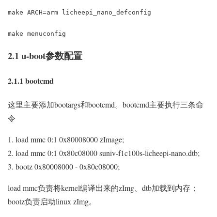
make ARCH=arm licheepi_nano_defconfig

make menuconfig
2.1 u-boot参数配置
2.1.1 bootcmd
这里主要添加bootargs和bootcmd。bootcmd主要执行三条命
令
load mmc 0:1 0x80008000 zImage;
load mmc 0:1 0x80c08000 suniv-f1c100s-licheepi-nano.dtb;
bootz 0x80008000 - 0x80c08000;
load mmc负责将kernel编译出来的zImg、dtb加载到内存；
bootz负责启动linux zImg。