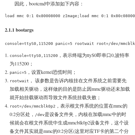
因此，bootcmd中添加如下内容：
load mmc 0:1 0x80008000 zImage;load mmc 0:1 0x80c08000
2.1.1 bootargs
console=ttyS0,115200 panic=5 rootwait root=/dev/mmcblk
，表示终端为ttyS0即串口0,波特率
console=ttyS0,115200
为115200；
，设置kernel恐慌时间；
panic=5
， 该参数是告诉内核挂在文件系统之前需要先
rootwait
加载相关驱动，这样做的目的是防止因mmc驱动还未加载
就开始挂载驱动而导致文件系统挂载失败；
，表示根文件系统的位置在mmc的
root=/dev/mmcblk0p2
0:2分区处，
是设备文件夹，内核在加载mmc中的时
/dev
候就会在根文件系统中生成mmcblk0p2设备文件，这个设
备文件其实就是mmc的0:2分区(这里对应TF卡的第二个分