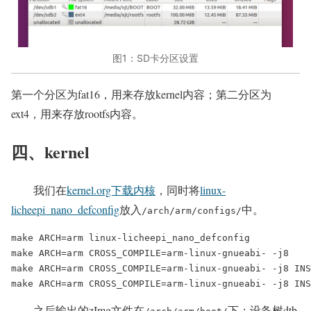
图1：SD卡分区设置
第一个分区为fat16，用来存放kernel内容；第二分区为
ext4，用来存放rootfs内容。
四、kernel
我们在
kernel.org下载内核
，同时将
linux-
licheepi_nano_defconfig
放入
中。
/arch/arm/configs/
make ARCH=arm linux-licheepi_nano_defconfig

make ARCH=arm CROSS_COMPILE=arm-linux-gnueabi- -j8

make ARCH=arm CROSS_COMPILE=arm-linux-gnueabi- -j8 INS
make ARCH=arm CROSS_COMPILE=arm-linux-gnueabi- -j8 INS
之后输出的zImg文件在
下；设备树dtb