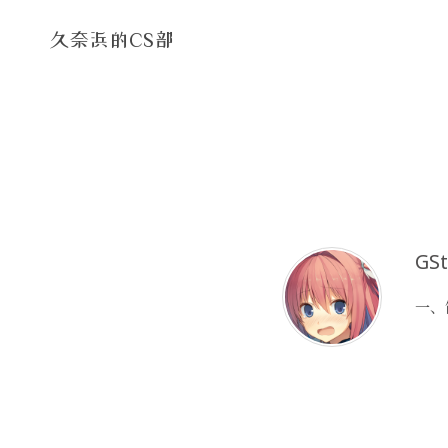
久奈浜的CS部
GSt
一、