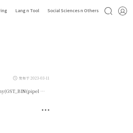
ring
Lang n Tool
Social Sciences n Others
发布于 2023-03-11
ST_BIN(pipel …