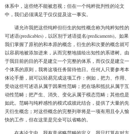
体系中，这些绝不能被忽视；但在一个纯粹批判性的论文
中，我们必须满足于仅仅提及这一事实。
请允许我把这些纯粹但衍生的知性概念称为纯粹知性的
可述语(predicables)，以区别于述语提名(predicaments)。如果
我们掌握了原初的和本原的概念，衍生的和次要的概念就可
以容易地被添加进来，从而完整地描绘出知性的系谱树。由
于我目前的目的不是建立一个完整的体系，而仅仅是建立一
个体系的原则，我将这项任务留待他日。任何人只要参考本
体论手册，就可以轻易完成这项工作：例如，把力、作用、
受动这些可述语从属于因果性范畴；把在场和抵抗从属于互
动性范畴；把产生、消失、变化从属于模态范畴；其他也是
如此。范畴与纯粹感性的模式或彼此结合，提供了大量的先
天衍生概念；对这些概念的完整列举将是一项有用且令人愉
快的工作，但在这里是完全可以省略的。
在本论文中，我有意省略范畴的定义。我只打算在对方