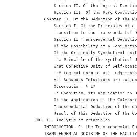
                    Section II. Of the Logical Functio
                    Section III. Of the Pure Conceptio
                Chapter II. Of the Deduction of the Pu
                    Section I. Of the Principles of a 
                    Transition to the Transcendental D
                    Section II Transcendental Deductio
                    Of the Possibility of a Conjunctio
                    Of the Originally Synthetical Unit
                    The Principle of the Synthetical U
                    What Objective Unity of Self-consc
                    The Logical Form of all Judgements
                    All Sensuous Intuitions are subjec
                    Observation. § 17

                    In Cognition, its Application to O
                    Of the Application of the Categori
                    Transcendental Deduction of the un
                    Result of this Deduction of the Co
            BOOK II. Analytic of Principles

                INTRODUCTION. Of the Transcendental Fa
                TRANSCENDENTAL DOCTRINE OF THE FACULTY