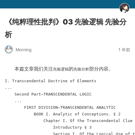
《纯粹理性批判》03 先验逻辑 先验分
析
Morning
1 年前
本篇文章我们关注
的
部分内容。
先验逻辑
先验分析
I. Transcendental Doctrine of Elements

...

    Second Part—TRANSCENDENTAL LOGIC

    ...

        FIRST DIVISION—TRANSCENDENTAL ANALYTIC

            BOOK I. Analytic of Conceptions. § 2

                Chapter I. Of the Transcendental Clue 
                    Introductory § 3

                    Section I. Of the Logical Use of t