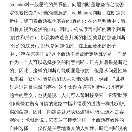
(copula)对一般思维的关系值。问题判断是那些肯定或否
定仅被接受为可能的(随意的，ad libitum)判断。在断定判
断中，我们将命题视为实在的(真的)；在必然判断中，我
们将其视为必然的[13]。因此，构成假言判断的两个判断
(前件和后件)，以及构成选言判断的相互关系的那些判断
(分割的成员)，都只是问题性的。在上面给出的例子
中，"存在完美正义"这个命题不是被断定地陈述的，而是
作为一个人可以选择接受的随意判断，只有其后果是断定
的。因此，这样的判断可能明显是假的，但是从问题性角
度来看，它们可能是我们认识真理的条件。例如，"世界
只通过盲目偶然而存在"这个命题在选言判断中只具有问
题性的意义：也就是说，人们可以暂时接受它，它帮助我
们(就像在所有可能的道路中指出错误的道路一样)找到真
实的命题。因此，问题命题只表达逻辑可能性(这不是客
观的)；也就是说，它表达了接受这样一个命题有效性的
自由选择——仅仅是任意地将其纳入知性。断定判断说的