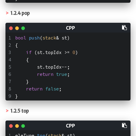
1.2.4 pop
bool
push
(
stack
& st)
{
if
 (st.topIdx >= 
0
)
    {
        st.topIdx--;
return
true
;
    }
return
false
;
}
1.2.5 top
eleType 
top
(
stack
& st)