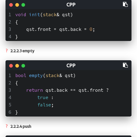
void
init
(
stack
& qst)
{
    qst.front = qst.back = 
0
;
}
2.2.2.3 empty
bool
empty
(
stack
& qst)
{
return
 qst.back == qst.front ?
true
 :
false
;
}
2.2.2.4 push