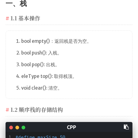
编译原理
一、栈
机器学习
1.1 基本操作
数据结构
并行计算
并发编程
bool empty()：返回栈是否为空。
软件测试
bool push(): 入栈。
bool pop(): 出栈。
CS
Engineering
eleType top(): 取得栈顶。
Linux App
void clear(): 清空。
Android App
GNU/Linux
1.2 顺序栈的存储结构
Android/Linux
Lang n Tool
#
define
 maxSize 50