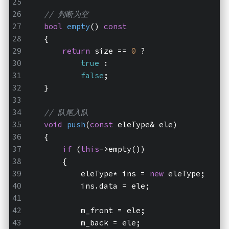
// 判断为空
bool
empty
()
const
    {
return
 size == 
0
 ?
true
 :
false
;
    }
// 队尾入队
void
push
(
const
 eleType& ele)
    {
if
 (
this
->empty())
        {
            eleType* ins = 
new
 eleType;
            ins.data = ele;
            m_front = ele;
            m_back = ele;