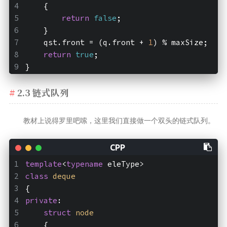
    {
return
false
;
    }
    qst.front = (q.front + 
1
) % maxSize;
return
true
;
}
2.3 链式队列
教材上说得罗里吧嗦，这里我们直接做一个双头的链式队列。
template
<
typename
 eleType>
class
deque
{
private
:
struct
node
    {