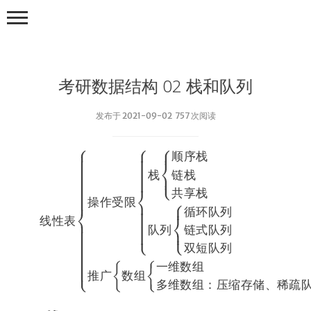
考研数据结构 02 栈和队列
发布于 2021-09-02 757 次阅读
顺
序
栈
CS
栈
链
栈
Academic
共
享
栈
数学
操
作
受
限
循
环
队
列
线
性
表
协议
队
列
链
式
队
列
图形学
双
短
队
列
一
维
数
组
数据库
推
广
数
组
多
维
数
组
：
压
缩
存
储
、
稀
疏
设计模式