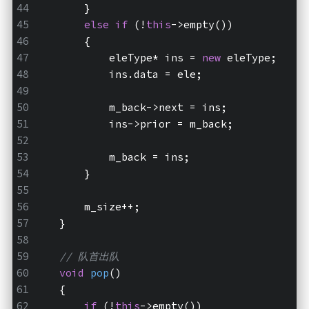
        }
else
if
 (!
this
->empty())
        {
            eleType* ins = 
new
 eleType;
            ins.data = ele;
            m_back->next = ins;
            ins->prior = m_back;
            m_back = ins;
        }
        m_size++;
    }
// 队首出队
void
pop
()
    {
if
 (!
this
->empty())