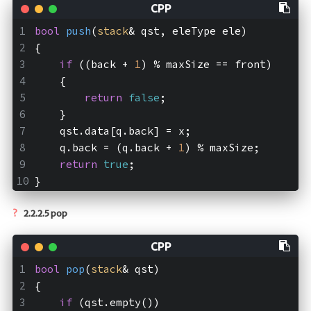
bool
push
(
stack
& qst, eleType ele)
{
if
 ((back + 
1
) % maxSize == front)
    {
return
false
;
    }
    qst.data[q.back] = x;
    q.back = (q.back + 
1
) % maxSize;
return
true
;
}
2.2.2.5 pop
bool
pop
(
stack
& qst)
{
if
 (qst.empty())