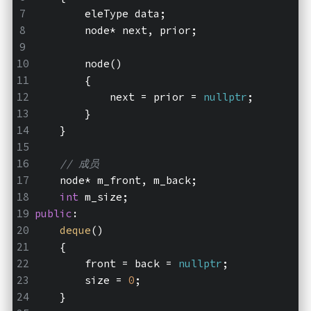
        eleType data;
        node* next, prior;
        node()
        {
            next = prior = 
nullptr
;
        }
    }
// 成员
    node* m_front, m_back;
int
 m_size;
public
:
deque
()
    {
        front = back = 
nullptr
;
        size = 
0
;
    }