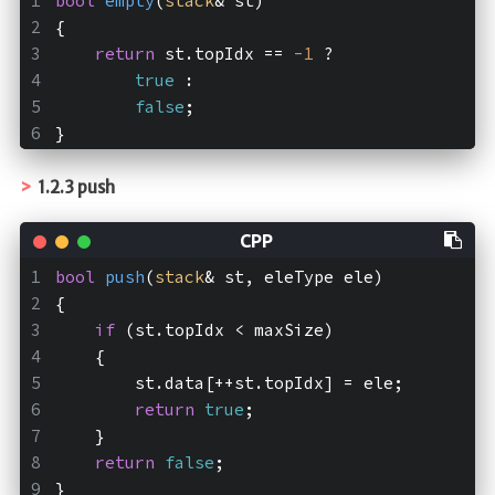
bool
empty
(
stack
& st)
{
return
 st.topIdx == 
-1
 ?
true
 :
false
;
}
1.2.3 push
bool
push
(
stack
& st, eleType ele)
{
if
 (st.topIdx < maxSize)
    {
        st.data[++st.topIdx] = ele;
return
true
;
    }
return
false
;
}