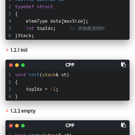
shell
typedef
struct
Git
{
    elemType data[maxSize];
C++
int
 topIdx;     
// 存放栈顶指针
CMake
}Stack;
Python
MATLAB
1.2.1 init
Social
Sciences n
void
init
(
stack
& st)
Others
{
    topIdx = 
-1
;
Logs
}
Bangumi
Philosophy
1.2.2 empty
Political Economy