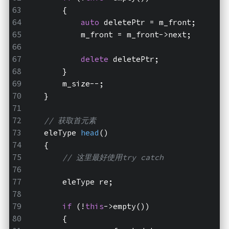
        {
auto
 deletePtr = m_front;
            m_front = m_front->next;
delete
 deletePtr;
        }
        m_size--;
    }
// 获取首元素
eleType 
head
()
    {
// 这里最好使用try catch
        eleType re;
if
 (!
this
->empty())
        {