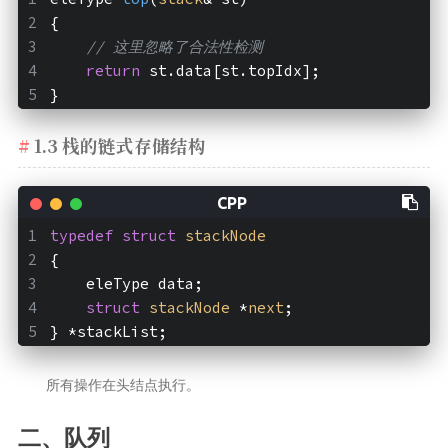
{
// 这里忽略了合法性检测
return
 st.data[st.topIdx];
}
1.3 栈的链式存储结构
typedef
struct
stackNode
{
    eleType data;
struct
stackNode
 *
next
;
} *stackList;
所有操作在头结点执行。
二、队列