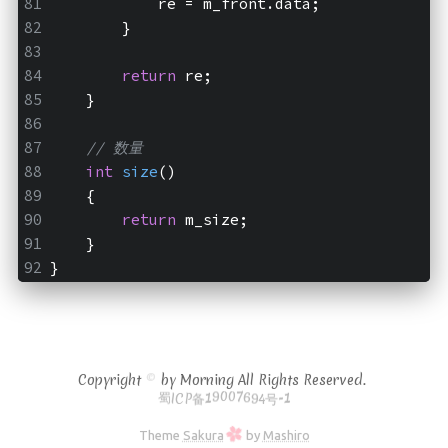
            re = m_front.data;
        }
return
 re;
    }
// 数量
int
size
()
    {
return
 m_size;
    }
}
Copyright
©
by Morning All Rights Reserved.
P
号
备
-
1
1
C
4
9
I
9
0
蜀
6
7
0
Theme
Sakura
by
Mashiro