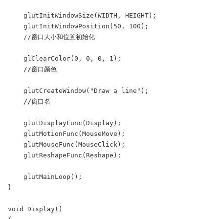
    glutInitWindowSize(WIDTH, HEIGHT);

    glutInitWindowPosition(50, 100);

    //窗口大小和位置初始化

    glClearColor(0, 0, 0, 1);

    //窗口颜色

    glutCreateWindow("Draw a line");

    //窗口名

    glutDisplayFunc(Display);

    glutMotionFunc(MouseMove);

    glutMouseFunc(MouseClick);

    glutReshapeFunc(Reshape);

    glutMainLoop();

}

void Display()
