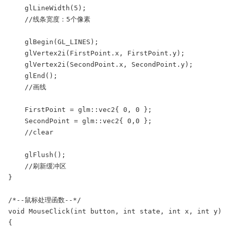
    glLineWidth(5);

    //线条宽度：5个像素

    glBegin(GL_LINES);

    glVertex2i(FirstPoint.x, FirstPoint.y);

    glVertex2i(SecondPoint.x, SecondPoint.y);

    glEnd();

    //画线

    FirstPoint = glm::vec2{ 0, 0 };

    SecondPoint = glm::vec2{ 0,0 };

    //clear

    glFlush();

    //刷新缓冲区

}

/*--鼠标处理函数--*/

void MouseClick(int button, int state, int x, int y)

{
