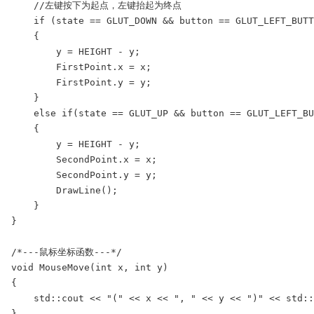
    //左键按下为起点，左键抬起为终点

    if (state == GLUT_DOWN && button == GLUT_LEFT_BUTT
    {

        y = HEIGHT - y;

        FirstPoint.x = x;

        FirstPoint.y = y;

    }

    else if(state == GLUT_UP && button == GLUT_LEFT_BU
    {

        y = HEIGHT - y;

        SecondPoint.x = x;

        SecondPoint.y = y;

        DrawLine();

    }

}

/*---鼠标坐标函数---*/

void MouseMove(int x, int y)

{

    std::cout << "(" << x << ", " << y << ")" << std::
}