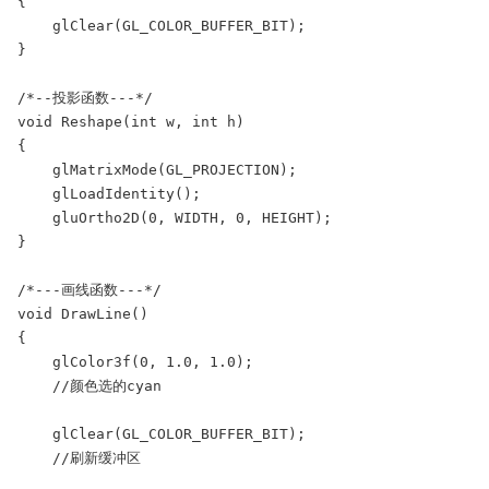
{

    glClear(GL_COLOR_BUFFER_BIT);

}

/*--投影函数---*/

void Reshape(int w, int h)

{

    glMatrixMode(GL_PROJECTION);

    glLoadIdentity();

    gluOrtho2D(0, WIDTH, 0, HEIGHT);

}

/*---画线函数---*/

void DrawLine()

{

    glColor3f(0, 1.0, 1.0);

    //颜色选的cyan

    glClear(GL_COLOR_BUFFER_BIT);

    //刷新缓冲区
